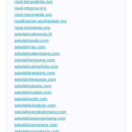
rsud-langsakota.org
rsud-ntbprov.org
rsud-natunakab.org
rsudkisaran-asahankab.org
rsud-indonesia.org
sekolahindonesia.id
sekolahjambi.com
sekolahriau.com
sekolahpalembang.com
sekolahlampung.com
sekolahsamarinda.com
sekolahbandung.com
sekolahdenpasar.com
sekolahjakarta.com
sekolahmedan.com
sekolahaceh.com
sekolahbengkulu.com
sekolahpangkalpinang.com
sekolahtanjungpinang.com
sekolahsemarang.com
sekolahyogyakarta.com