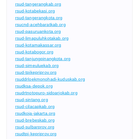
rsud-tangerangkab.org
rsud-kotabekasi.org
rsud-tangerangkota.org
rsucnd-acehbaratkab.org
rsud-pasuruankota.org
rsud-limapuluhkotakab.org
rsud-kotamakassar.org
rsud-kotabogor.org
rsud-tanjungpinangkota.org
rsud-simeuluekab.org
rsud-tpikepriprov.org
rsuddrloekmonohadi-kuduskab.org
rsudksa-depok.org
rsudrtnotopuro-sidoarjokab.org
rsud-sintang.org
rsud-cilacapkab.org
rsudkoja-jakarta.org
rsud-brebeskab.org
rsud-sulbarprov.org
rsudtpi-kepriprov.org