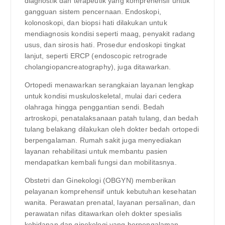
diagnostik dan terapeutik yang komprehensif untuk
gangguan sistem pencernaan. Endoskopi,
kolonoskopi, dan biopsi hati dilakukan untuk
mendiagnosis kondisi seperti maag, penyakit radang
usus, dan sirosis hati. Prosedur endoskopi tingkat
lanjut, seperti ERCP (endoscopic retrograde
cholangiopancreatography), juga ditawarkan.
Ortopedi menawarkan serangkaian layanan lengkap
untuk kondisi muskuloskeletal, mulai dari cedera
olahraga hingga penggantian sendi. Bedah
artroskopi, penatalaksanaan patah tulang, dan bedah
tulang belakang dilakukan oleh dokter bedah ortopedi
berpengalaman. Rumah sakit juga menyediakan
layanan rehabilitasi untuk membantu pasien
mendapatkan kembali fungsi dan mobilitasnya.
Obstetri dan Ginekologi (OBGYN) memberikan
pelayanan komprehensif untuk kebutuhan kesehatan
wanita. Perawatan prenatal, layanan persalinan, dan
perawatan nifas ditawarkan oleh dokter spesialis
kebidanan dan ginekologi yang berpengalaman.