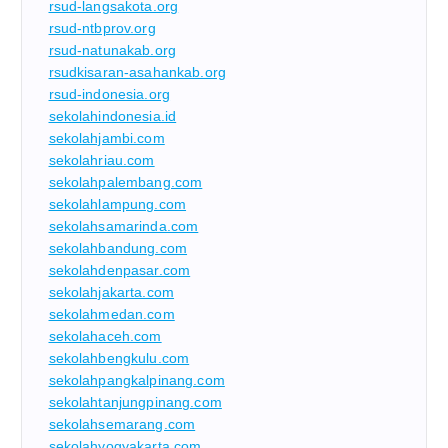
rsud-langsakota.org
rsud-ntbprov.org
rsud-natunakab.org
rsudkisaran-asahankab.org
rsud-indonesia.org
sekolahindonesia.id
sekolahjambi.com
sekolahriau.com
sekolahpalembang.com
sekolahlampung.com
sekolahsamarinda.com
sekolahbandung.com
sekolahdenpasar.com
sekolahjakarta.com
sekolahmedan.com
sekolahaceh.com
sekolahbengkulu.com
sekolahpangkalpinang.com
sekolahtanjungpinang.com
sekolahsemarang.com
sekolahyogyakarta.com