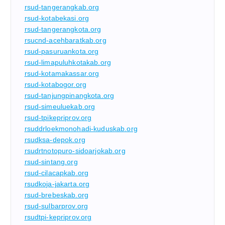
rsud-tangerangkab.org
rsud-kotabekasi.org
rsud-tangerangkota.org
rsucnd-acehbaratkab.org
rsud-pasuruankota.org
rsud-limapuluhkotakab.org
rsud-kotamakassar.org
rsud-kotabogor.org
rsud-tanjungpinangkota.org
rsud-simeuluekab.org
rsud-tpikepriprov.org
rsuddrloekmonohadi-kuduskab.org
rsudksa-depok.org
rsudrtnotopuro-sidoarjokab.org
rsud-sintang.org
rsud-cilacapkab.org
rsudkoja-jakarta.org
rsud-brebeskab.org
rsud-sulbarprov.org
rsudtpi-kepriprov.org