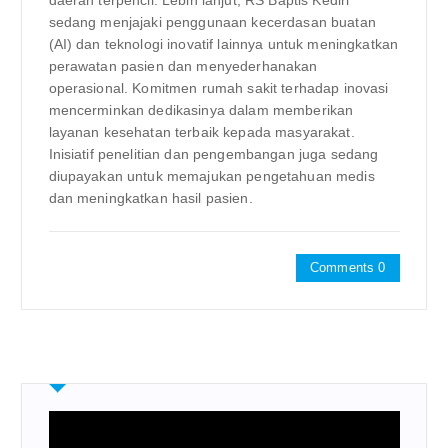
daerah terpencil. Lebih lanjut, RS Baptis Kediri
sedang menjajaki penggunaan kecerdasan buatan
(AI) dan teknologi inovatif lainnya untuk meningkatkan
perawatan pasien dan menyederhanakan
operasional. Komitmen rumah sakit terhadap inovasi
mencerminkan dedikasinya dalam memberikan
layanan kesehatan terbaik kepada masyarakat.
Inisiatif penelitian dan pengembangan juga sedang
diupayakan untuk memajukan pengetahuan medis
dan meningkatkan hasil pasien.
Comments 0