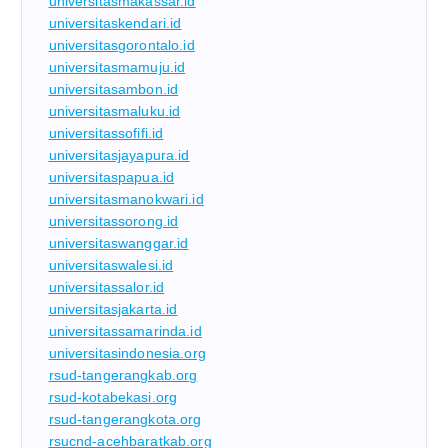
universitasmakassar.id
universitaskendari.id
universitasgorontalo.id
universitasmamuju.id
universitasambon.id
universitasmaluku.id
universitassofifi.id
universitasjayapura.id
universitaspapua.id
universitasmanokwari.id
universitassorong.id
universitaswanggar.id
universitaswalesi.id
universitassalor.id
universitasjakarta.id
universitassamarinda.id
universitasindonesia.org
rsud-tangerangkab.org
rsud-kotabekasi.org
rsud-tangerangkota.org
rsucnd-acehbaratkab.org