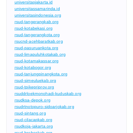
universitasjakarta.id
universitassamarinda.id
universitasindonesia.org
rsud-tangerangkab.org
rsud-kotabekasi.org
rsud-tangerangkota.org
rsucnd-acehbaratkab.org
rsud-pasuruankota.org
rsud-limapuluhkotakab.org
rsud-kotamakassar.org
rsud-kotabogor.org
rsud-tanjungpinangkota.org
rsud-simeuluekab.org
rsud-tpikepriprov.org
rsuddrloekmonohadi-kuduskab.org
rsudksa-depok.org
rsudrtnotopuro-sidoarjokab.org
rsud-sintang.org
rsud-cilacapkab.org
rsudkoja-jakarta.org
rsud-brebeskab.org