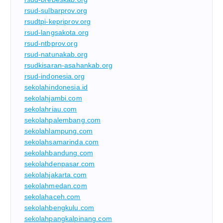
rsud-sulbarprov.org
rsudtpi-kepriprov.org
rsud-langsakota.org
rsud-ntbprov.org
rsud-natunakab.org
rsudkisaran-asahankab.org
rsud-indonesia.org
sekolahindonesia.id
sekolahjambi.com
sekolahriau.com
sekolahpalembang.com
sekolahlampung.com
sekolahsamarinda.com
sekolahbandung.com
sekolahdenpasar.com
sekolahjakarta.com
sekolahmedan.com
sekolahaceh.com
sekolahbengkulu.com
sekolahpangkalpinang.com