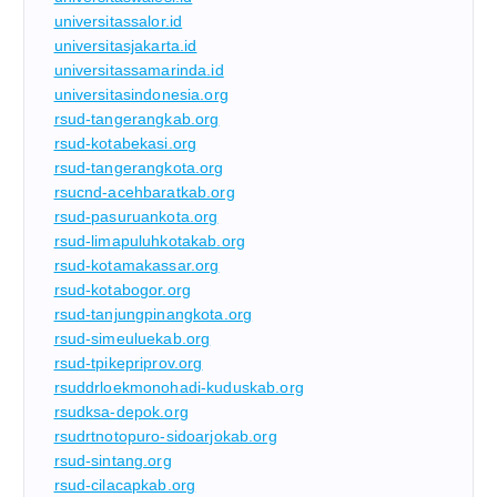
universitassalor.id
universitasjakarta.id
universitassamarinda.id
universitasindonesia.org
rsud-tangerangkab.org
rsud-kotabekasi.org
rsud-tangerangkota.org
rsucnd-acehbaratkab.org
rsud-pasuruankota.org
rsud-limapuluhkotakab.org
rsud-kotamakassar.org
rsud-kotabogor.org
rsud-tanjungpinangkota.org
rsud-simeuluekab.org
rsud-tpikepriprov.org
rsuddrloekmonohadi-kuduskab.org
rsudksa-depok.org
rsudrtnotopuro-sidoarjokab.org
rsud-sintang.org
rsud-cilacapkab.org