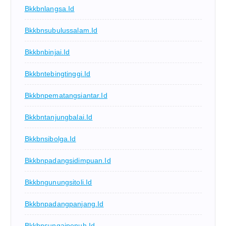
Bkkbnlangsa.id
Bkkbnsubulussalam.id
Bkkbnbinjai.id
Bkkbntebingtinggi.id
Bkkbnpematangsiantar.id
Bkkbntanjungbalai.id
Bkkbnsibolga.id
Bkkbnpadangsidimpuan.id
Bkkbngunungsitoli.id
Bkkbnpadangpanjang.id
Bkkbnsungaipenuh.id