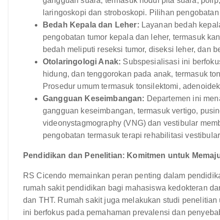
gangguan suara, termasuk nodul pita suara, polip
laringoskopi dan stroboskopi. Pilihan pengobata
Bedah Kepala dan Leher:
Layanan bedah kepala
pengobatan tumor kepala dan leher, termasuk kanke
bedah meliputi reseksi tumor, diseksi leher, dan b
Otolaringologi Anak:
Subspesialisasi ini berfok
hidung, dan tenggorokan pada anak, termasuk tonsil
Prosedur umum termasuk tonsilektomi, adenoide
Gangguan Keseimbangan:
Departemen ini mena
gangguan keseimbangan, termasuk vertigo, pusing
videonystagmography (VNG) dan vestibular memb
pengobatan termasuk terapi rehabilitasi vestibul
Pendidikan dan Penelitian: Komitmen untuk Memaj
RS Cicendo memainkan peran penting dalam pendidikan 
rumah sakit pendidikan bagi mahasiswa kedokteran dan
dan THT. Rumah sakit juga melakukan studi penelitian
ini berfokus pada pemahaman prevalensi dan penyebab