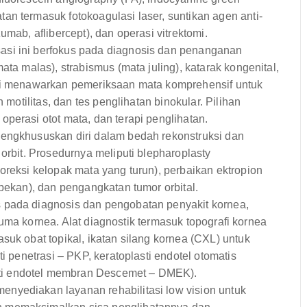
n termasuk fotokoagulasi laser, suntikan agen anti-
mab, aflibercept), dan operasi vitrektomi.
asi ini berfokus pada diagnosis dan penanganan
ata malas), strabismus (mata juling), katarak kongenital,
ini menawarkan pemeriksaan mata komprehensif untuk
 motilitas, dan tes penglihatan binokular. Pilihan
perasi otot mata, dan terapi penglihatan.
engkhususkan diri dalam bedah rekonstruksi dan
orbit. Prosedurnya meliputi blepharoplasty
oreksi kelopak mata yang turun), perbaikan ektropion
obekan), dan pengangkatan tumor orbital.
s pada diagnosis dan pengobatan penyakit kornea,
trauma kornea. Alat diagnostik termasuk topografi kornea
suk obat topikal, ikatan silang kornea (CXL) untuk
i penetrasi – PKP, keratoplasti endotel otomatis
ti endotel membran Descemet – DMEK).
nyediakan layanan rehabilitasi low vision untuk