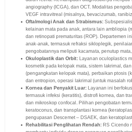
angiography (ICGA), dan OCT. Modalitas pengobata
VEGF intravitreal (misalnya, bevacizumab, ranibizu
Oftalmologi Anak dan Strabismus:
Subspesialis
kelainan mata pada anak, antara lain ambliopia (m
dan retinopati prematuritas (ROP). Departemen 
anak-anak, termasuk refraksi sikloplegik, penilaian
pengobatannya meliputi kacamata, penutup mata, o
Okuloplastik dan Orbit:
Layanan oculoplastics m
kosmetik pada kelopak mata, sistem lakrimal, dan 
(pengangkatan kelopak mata), perbaikan ptosis (k
dan entropion, operasi lakrimal (untuk masalah r
Kornea dan Penyakit Luar:
Layanan ini berfoku
termasuk infeksi (keratitis), distrofi kornea, dan 
dan mikroskop confocal. Pilihan pengobatan terma
keratoconus, dan transplantasi kornea (keratoplast
pengupasan Descemet – DSAEK, dan keratoplas
Rehabilitasi Penglihatan Rendah:
RS Cicendo me