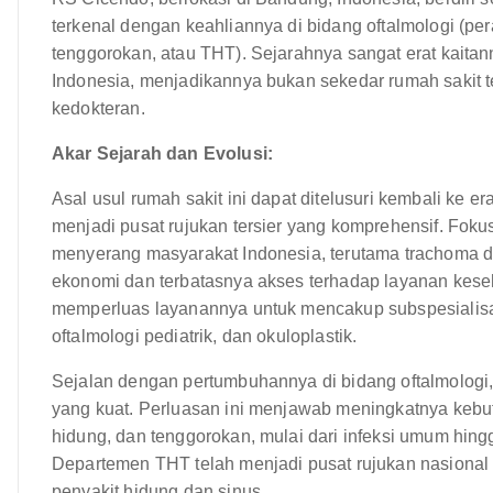
terkenal dengan keahliannya di bidang oftalmologi (per
tenggorokan, atau THT). Sejarahnya sangat erat kaita
Indonesia, menjadikannya bukan sekedar rumah sakit t
kedokteran.
Akar Sejarah dan Evolusi:
Asal usul rumah sakit ini dapat ditelusuri kembali ke 
menjadi pusat rujukan tersier yang komprehensif. Fo
menyerang masyarakat Indonesia, terutama trachoma dan
ekonomi dan terbatasnya akses terhadap layanan keseha
memperluas layanannya untuk mencakup subspesialisasi
oftalmologi pediatrik, dan okuloplastik.
Sejalan dengan pertumbuhannya di bidang oftalmolo
yang kuat. Perluasan ini menjawab meningkatnya kebu
hidung, dan tenggorokan, mulai dari infeksi umum hing
Departemen THT telah menjadi pusat rujukan nasional
penyakit hidung dan sinus.