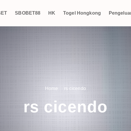
BET
SBOBET88
HK
Togel Hongkong
Pengelua
Home
rs cicendo
rs cicendo