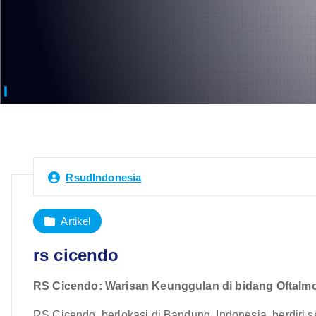
RsudIndonesia
Artikel
rs cicendo
RS Cicendo: Warisan Keunggulan di bidang Oftalm
RS Cicendo, berlokasi di Bandung, Indonesia, berdiri