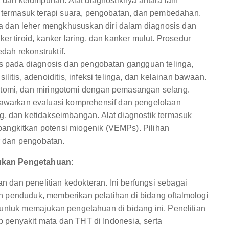
, dan kelumpuhan. Alat diagnostiknya antara lain
n termasuk terapi suara, pengobatan, dan pembedahan.
 dan leher mengkhususkan diri dalam diagnosis dan
r tiroid, kanker laring, dan kanker mulut. Prosedur
edah rekonstruktif.
us pada diagnosis dan pengobatan gangguan telinga,
itis, adenoiditis, infeksi telinga, dan kelainan bawaan.
ktomi, dan miringotomi dengan pemasangan selang.
warkan evaluasi komprehensif dan pengelolaan
, dan ketidakseimbangan. Alat diagnostik termasuk
angkitkan potensi miogenik (VEMPs). Pilihan
ar dan pengobatan.
ukan Pengetahuan:
dan penelitian kedokteran. Ini berfungsi sebagai
 penduduk, memberikan pelatihan di bidang oftalmologi
 untuk memajukan pengetahuan di bidang ini. Penelitian
 penyakit mata dan THT di Indonesia, serta