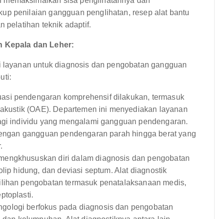
n memaksimalkan sisa penglihatannya dan
up penilaian gangguan penglihatan, resep alat bantu
 pelatihan teknik adaptif.
 Kepala dan Leher:
layanan untuk diagnosis dan pengobatan gangguan
uti:
asi pendengaran komprehensif dilakukan, termasuk
toakustik (OAE). Departemen ini menyediakan layanan
bagi individu yang mengalami gangguan pendengaran.
u dengan gangguan pendengaran parah hingga berat yang
.
mengkhususkan diri dalam diagnosis dan pengobatan
lip hidung, dan deviasi septum. Alat diagnostik
ilihan pengobatan termasuk penatalaksanaan medis,
ptoplasti.
ngologi berfokus pada diagnosis dan pengobatan