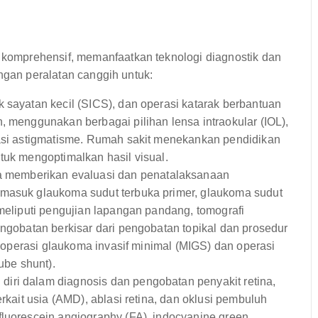
omprehensif, memanfaatkan teknologi diagnostik dan
ngan peralatan canggih untuk:
k sayatan kecil (SICS), dan operasi katarak berbantuan
, menggunakan berbagai pilihan lensa intraokular (IOL),
tasi astigmatisme. Rumah sakit menekankan pendidikan
tuk mengoptimalkan hasil visual.
 memberikan evaluasi dan penatalaksanaan
rmasuk glaukoma sudut terbuka primer, glaukoma sudut
 meliputi pengujian lapangan pandang, tomografi
engobatan berkisar dari pengobatan topikal dan prosedur
ga operasi glaukoma invasif minimal (MIGS) dan operasi
ube shunt).
iri dalam diagnosis dan pengobatan penyakit retina,
erkait usia (AMD), ablasi retina, dan oklusi pembuluh
fluorescein angiography (FA), indocyanine green