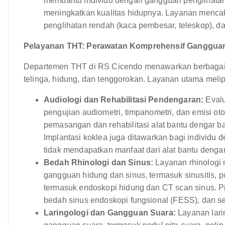
membantu individu dengan gangguan penglihata
meningkatkan kualitas hidupnya. Layanan mencak
penglihatan rendah (kaca pembesar, teleskop), dan
Pelayanan THT: Perawatan Komprehensif Gangguan
Departemen THT di RS Cicendo menawarkan berbagai 
telinga, hidung, dan tenggorokan. Layanan utama melip
Audiologi dan Rehabilitasi Pendengaran:
Evalu
pengujian audiometri, timpanometri, dan emisi o
pemasangan dan rehabilitasi alat bantu dengar 
Implantasi koklea juga ditawarkan bagi individ
tidak mendapatkan manfaat dari alat bantu dengar
Bedah Rhinologi dan Sinus:
Layanan rhinologi 
gangguan hidung dan sinus, termasuk sinusitis, po
termasuk endoskopi hidung dan CT scan sinus. P
bedah sinus endoskopi fungsional (FESS), dan se
Laringologi dan Gangguan Suara:
Layanan lari