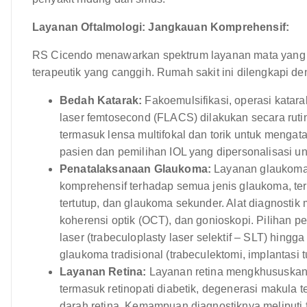
Layanan Oftalmologi: Jangkauan Komprehensif:
RS Cicendo menawarkan spektrum layanan mata yang k
terapeutik yang canggih. Rumah sakit ini dilengkapi de
Bedah Katarak:
Fakoemulsifikasi, operasi katara
laser femtosecond (FLACS) dilakukan secara rutin
termasuk lensa multifokal dan torik untuk menga
pasien dan pemilihan IOL yang dipersonalisasi un
Penatalaksanaan Glaukoma:
Layanan glaukoma
komprehensif terhadap semua jenis glaukoma, te
tertutup, dan glaukoma sekunder. Alat diagnostik
koherensi optik (OCT), dan gonioskopi. Pilihan p
laser (trabeculoplasty laser selektif – SLT) hing
glaukoma tradisional (trabeculektomi, implantasi t
Layanan Retina:
Layanan retina mengkhususkan d
termasuk retinopati diabetik, degenerasi makula t
darah retina. Kemampuan diagnostiknya meliputi 