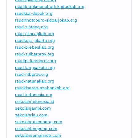
rsuddrloekmonohadi-kuduskab.org
rsudksa-depok.org
rsudrtnotopuro-sidoarjokab.org
rsud-sintang.org
rsud-cilacapkab.org
rsudkoja-jakarta.org
rsud-brebeskab.org
rsud-sulbarprov.org
rsudtpi-kepriprov.org
rsud-langsakota.org
rsud-ntbprov.org
rsud-natunakab.org
rsudkisaran-asahankab.org
rsud-indonesia.org
sekolahindonesia.id
sekolahjambi.com
sekolahriau.com
sekolahpalembang.com
sekolahlampung.com
sekolahsamarinda.com