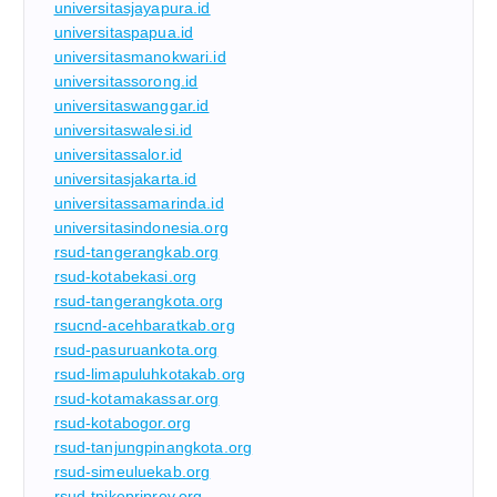
universitasjayapura.id
universitaspapua.id
universitasmanokwari.id
universitassorong.id
universitaswanggar.id
universitaswalesi.id
universitassalor.id
universitasjakarta.id
universitassamarinda.id
universitasindonesia.org
rsud-tangerangkab.org
rsud-kotabekasi.org
rsud-tangerangkota.org
rsucnd-acehbaratkab.org
rsud-pasuruankota.org
rsud-limapuluhkotakab.org
rsud-kotamakassar.org
rsud-kotabogor.org
rsud-tanjungpinangkota.org
rsud-simeuluekab.org
rsud-tpikepriprov.org