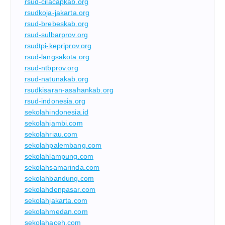
rsud-cilacapkab.org
rsudkoja-jakarta.org
rsud-brebeskab.org
rsud-sulbarprov.org
rsudtpi-kepriprov.org
rsud-langsakota.org
rsud-ntbprov.org
rsud-natunakab.org
rsudkisaran-asahankab.org
rsud-indonesia.org
sekolahindonesia.id
sekolahjambi.com
sekolahriau.com
sekolahpalembang.com
sekolahlampung.com
sekolahsamarinda.com
sekolahbandung.com
sekolahdenpasar.com
sekolahjakarta.com
sekolahmedan.com
sekolahaceh.com