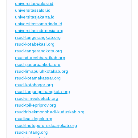
universitaswalesi.id
universitassalor.id
universitasjakarta.id
universitassamarinda.id
universitasindonesia.org
rsud-tangerangkab.org
rsud-kotabekasi.org
rsud-tangerangkota.org
rsucnd-acehbaratkab.org
rsud-pasuruankota.org
rsud-limapuluhkotakab.org
rsud-kotamakassar.org
rsud-kotabogor.org
rsud-tanjungpinangkota.org
rsud-simeuluekab.org
rsud-tpikepriprov.org
rsuddrloekmonohadi-kuduskab.org
rsudksa-depok.org
rsudrtnotopuro-sidoarjokab.org
rsud-sintang.org