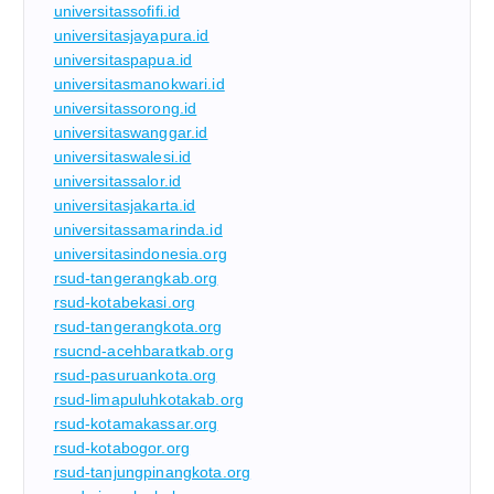
universitassofifi.id
universitasjayapura.id
universitaspapua.id
universitasmanokwari.id
universitassorong.id
universitaswanggar.id
universitaswalesi.id
universitassalor.id
universitasjakarta.id
universitassamarinda.id
universitasindonesia.org
rsud-tangerangkab.org
rsud-kotabekasi.org
rsud-tangerangkota.org
rsucnd-acehbaratkab.org
rsud-pasuruankota.org
rsud-limapuluhkotakab.org
rsud-kotamakassar.org
rsud-kotabogor.org
rsud-tanjungpinangkota.org