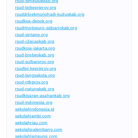
rsud-simeuluekab.org
rsud-tpikepriprov.org
rsuddrloekmonohadi-kuduskab.org
rsudksa-depok.org
rsudrtnotopuro-sidoarjokab.org
rsud-sintang.org
rsud-cilacapkab.org
rsudkoja-jakarta.org
rsud-brebeskab.org
rsud-sulbarprov.org
rsudtpi-kepriprov.org
rsud-langsakota.org
rsud-ntbprov.org
rsud-natunakab.org
rsudkisaran-asahankab.org
rsud-indonesia.org
sekolahindonesia.id
sekolahjambi.com
sekolahriau.com
sekolahpalembang.com
sekolahlampung.com