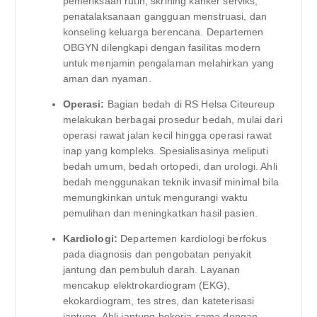
pemeriksaan rutin, skrining kanker serviks,
penatalaksanaan gangguan menstruasi, dan
konseling keluarga berencana. Departemen
OBGYN dilengkapi dengan fasilitas modern
untuk menjamin pengalaman melahirkan yang
aman dan nyaman.
Operasi:
Bagian bedah di RS Helsa Citeureup
melakukan berbagai prosedur bedah, mulai dari
operasi rawat jalan kecil hingga operasi rawat
inap yang kompleks. Spesialisasinya meliputi
bedah umum, bedah ortopedi, dan urologi. Ahli
bedah menggunakan teknik invasif minimal bila
memungkinkan untuk mengurangi waktu
pemulihan dan meningkatkan hasil pasien.
Kardiologi:
Departemen kardiologi berfokus
pada diagnosis dan pengobatan penyakit
jantung dan pembuluh darah. Layanan
mencakup elektrokardiogram (EKG),
ekokardiogram, tes stres, dan kateterisasi
jantung. Ahli jantung bekerja sama dengan