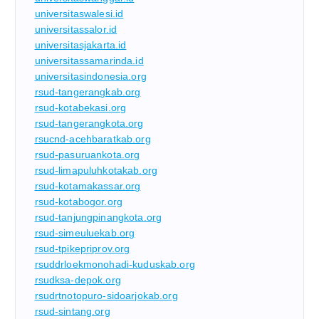
universitaswalesi.id
universitassalor.id
universitasjakarta.id
universitassamarinda.id
universitasindonesia.org
rsud-tangerangkab.org
rsud-kotabekasi.org
rsud-tangerangkota.org
rsucnd-acehbaratkab.org
rsud-pasuruankota.org
rsud-limapuluhkotakab.org
rsud-kotamakassar.org
rsud-kotabogor.org
rsud-tanjungpinangkota.org
rsud-simeuluekab.org
rsud-tpikepriprov.org
rsuddrloekmonohadi-kuduskab.org
rsudksa-depok.org
rsudrtnotopuro-sidoarjokab.org
rsud-sintang.org