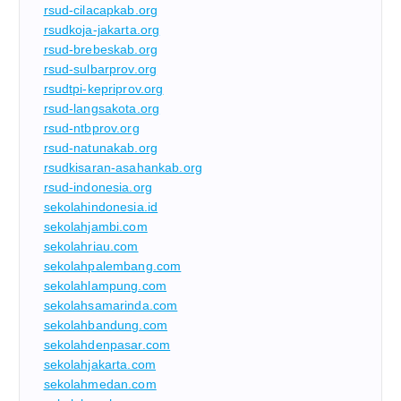
rsud-cilacapkab.org
rsudkoja-jakarta.org
rsud-brebeskab.org
rsud-sulbarprov.org
rsudtpi-kepriprov.org
rsud-langsakota.org
rsud-ntbprov.org
rsud-natunakab.org
rsudkisaran-asahankab.org
rsud-indonesia.org
sekolahindonesia.id
sekolahjambi.com
sekolahriau.com
sekolahpalembang.com
sekolahlampung.com
sekolahsamarinda.com
sekolahbandung.com
sekolahdenpasar.com
sekolahjakarta.com
sekolahmedan.com