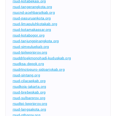
rsud-kotabekasi.org
rsud-tangerangkota.org
rsucnd-acehbaratkab.org
rsud-pasuruankota.org
rsud-limapuluhkotakab.org
rsud-kotamakassar.org
rsud-kotabogor.org
rsud-tanjungpinangkota.org
rsud-simeuluekab.org
rsud-tpikepriprov.org
rsuddrloekmonohadi-kuduskab.org
rsudksa-depok.org
rsudrtnotopuro-sidoarjokab.org
rsud-sintang.org
rsud-cilacapkab.org
rsudkoja-jakarta.org
rsud-brebeskab.org
rsud-sulbarprov.org
rsudtpi-kepriprov.org
rsud-langsakota.org
rsud-ntbprov.org