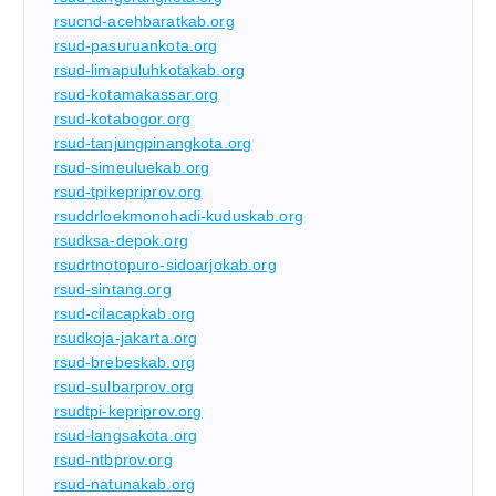
rsucnd-acehbaratkab.org
rsud-pasuruankota.org
rsud-limapuluhkotakab.org
rsud-kotamakassar.org
rsud-kotabogor.org
rsud-tanjungpinangkota.org
rsud-simeuluekab.org
rsud-tpikepriprov.org
rsuddrloekmonohadi-kuduskab.org
rsudksa-depok.org
rsudrtnotopuro-sidoarjokab.org
rsud-sintang.org
rsud-cilacapkab.org
rsudkoja-jakarta.org
rsud-brebeskab.org
rsud-sulbarprov.org
rsudtpi-kepriprov.org
rsud-langsakota.org
rsud-ntbprov.org
rsud-natunakab.org