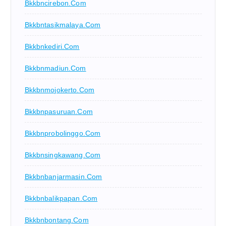
Bkkbncirebon.com
Bkkbntasikmalaya.com
Bkkbnkediri.com
Bkkbnmadiun.com
Bkkbnmojokerto.com
Bkkbnpasuruan.com
Bkkbnprobolinggo.com
Bkkbnsingkawang.com
Bkkbnbanjarmasin.com
Bkkbnbalikpapan.com
Bkkbnbontang.com