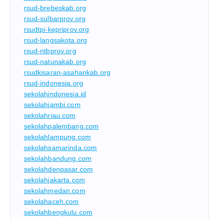
rsud-brebeskab.org
rsud-sulbarprov.org
rsudtpi-kepriprov.org
rsud-langsakota.org
rsud-ntbprov.org
rsud-natunakab.org
rsudkisaran-asahankab.org
rsud-indonesia.org
sekolahindonesia.id
sekolahjambi.com
sekolahriau.com
sekolahpalembang.com
sekolahlampung.com
sekolahsamarinda.com
sekolahbandung.com
sekolahdenpasar.com
sekolahjakarta.com
sekolahmedan.com
sekolahaceh.com
sekolahbengkulu.com