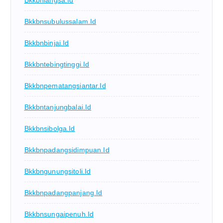
Bkkbnsubulussalam.id
Bkkbnbinjai.id
Bkkbntebingtinggi.id
Bkkbnpematangsiantar.id
Bkkbntanjungbalai.id
Bkkbnsibolga.id
Bkkbnpadangsidimpuan.id
Bkkbngunungsitoli.id
Bkkbnpadangpanjang.id
Bkkbnsungaipenuh.id