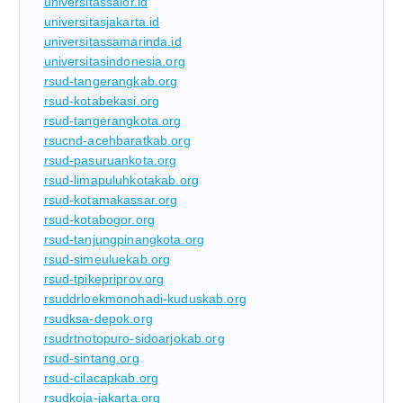
universitassalor.id
universitasjakarta.id
universitassamarinda.id
universitasindonesia.org
rsud-tangerangkab.org
rsud-kotabekasi.org
rsud-tangerangkota.org
rsucnd-acehbaratkab.org
rsud-pasuruankota.org
rsud-limapuluhkotakab.org
rsud-kotamakassar.org
rsud-kotabogor.org
rsud-tanjungpinangkota.org
rsud-simeuluekab.org
rsud-tpikepriprov.org
rsuddrloekmonohadi-kuduskab.org
rsudksa-depok.org
rsudrtnotopuro-sidoarjokab.org
rsud-sintang.org
rsud-cilacapkab.org
rsudkoja-jakarta.org