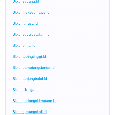
Bkkbnsabang.id
Bkkbnlhokseumawe.id
Bkkbnlangsa.id
Bkkbnsubulussalam.id
Bkkbnbinjai.id
Bkkbntebingtinggi.id
Bkkbnpematangsiantar.id
Bkkbntanjungbalai.id
Bkkbnsibolga.id
Bkkbnpadangsidimpuan.id
Bkkbngunungsitoli.id