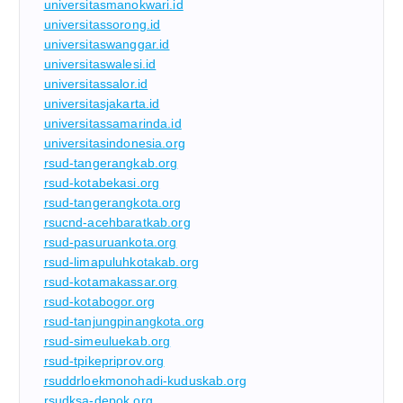
universitasmanokwari.id
universitassorong.id
universitaswanggar.id
universitaswalesi.id
universitassalor.id
universitasjakarta.id
universitassamarinda.id
universitasindonesia.org
rsud-tangerangkab.org
rsud-kotabekasi.org
rsud-tangerangkota.org
rsucnd-acehbaratkab.org
rsud-pasuruankota.org
rsud-limapuluhkotakab.org
rsud-kotamakassar.org
rsud-kotabogor.org
rsud-tanjungpinangkota.org
rsud-simeuluekab.org
rsud-tpikepriprov.org
rsuddrloekmonohadi-kuduskab.org
rsudksa-depok.org