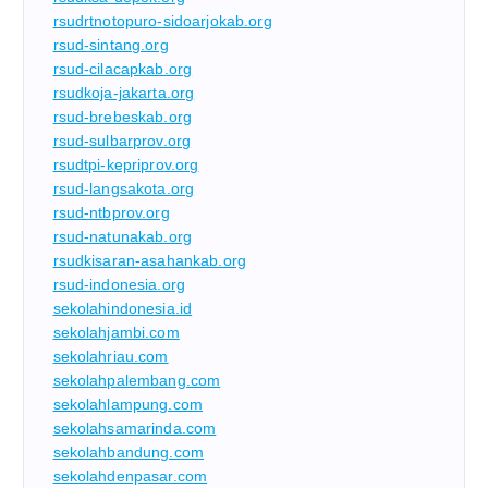
rsudrtnotopuro-sidoarjokab.org
rsud-sintang.org
rsud-cilacapkab.org
rsudkoja-jakarta.org
rsud-brebeskab.org
rsud-sulbarprov.org
rsudtpi-kepriprov.org
rsud-langsakota.org
rsud-ntbprov.org
rsud-natunakab.org
rsudkisaran-asahankab.org
rsud-indonesia.org
sekolahindonesia.id
sekolahjambi.com
sekolahriau.com
sekolahpalembang.com
sekolahlampung.com
sekolahsamarinda.com
sekolahbandung.com
sekolahdenpasar.com