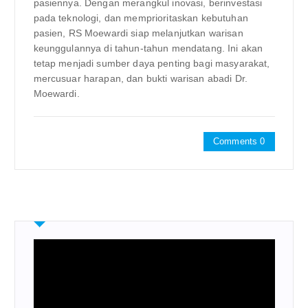
pasiennya. Dengan merangkul inovasi, berinvestasi
pada teknologi, dan memprioritaskan kebutuhan
pasien, RS Moewardi siap melanjutkan warisan
keunggulannya di tahun-tahun mendatang. Ini akan
tetap menjadi sumber daya penting bagi masyarakat,
mercusuar harapan, dan bukti warisan abadi Dr.
Moewardi.
Comments 0