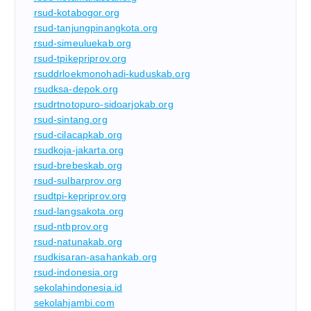
rsud-kotabogor.org
rsud-tanjungpinangkota.org
rsud-simeuluekab.org
rsud-tpikepriprov.org
rsuddrloekmonohadi-kuduskab.org
rsudksa-depok.org
rsudrtnotopuro-sidoarjokab.org
rsud-sintang.org
rsud-cilacapkab.org
rsudkoja-jakarta.org
rsud-brebeskab.org
rsud-sulbarprov.org
rsudtpi-kepriprov.org
rsud-langsakota.org
rsud-ntbprov.org
rsud-natunakab.org
rsudkisaran-asahankab.org
rsud-indonesia.org
sekolahindonesia.id
sekolahjambi.com