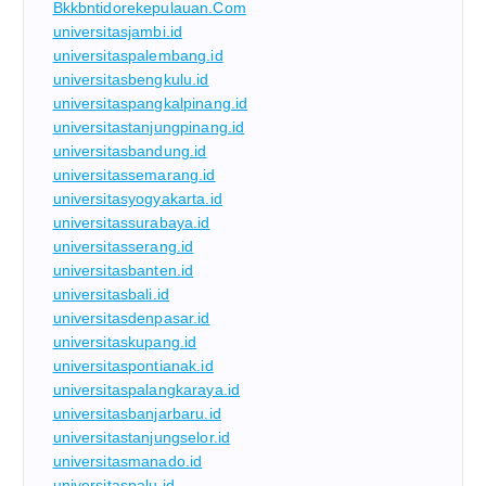
Bkkbntidorekepulauan.com
universitasjambi.id
universitaspalembang.id
universitasbengkulu.id
universitaspangkalpinang.id
universitastanjungpinang.id
universitasbandung.id
universitassemarang.id
universitasyogyakarta.id
universitassurabaya.id
universitasserang.id
universitasbanten.id
universitasbali.id
universitasdenpasar.id
universitaskupang.id
universitaspontianak.id
universitaspalangkaraya.id
universitasbanjarbaru.id
universitastanjungselor.id
universitasmanado.id
universitaspalu.id