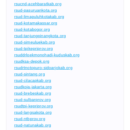
rsucnd-acehbaratkab.org
rsud-pasuruankota.org
rsud-limapuluhkotakab.org
rsud-kotamakassar.org
rsud-kotabogor.org
rsud-tanjungpinangkota.org
rsud-simeuluekab.org
rsud-tpikepriprov.org
rsuddrloekmonohadi-kuduskab.org
rsudksa-depok.org
rsudrtnotopuro-sidoarjokab.org
rsud-sintang.org
rsud-cilacapkab.org
rsudkoja-jakarta.org
rsud-brebeskab.org
rsud-sulbarprov.org
rsudtpi-kepriprov.org
rsud-langsakota.org
rsud-ntbprov.org
rsud-natunakab.org