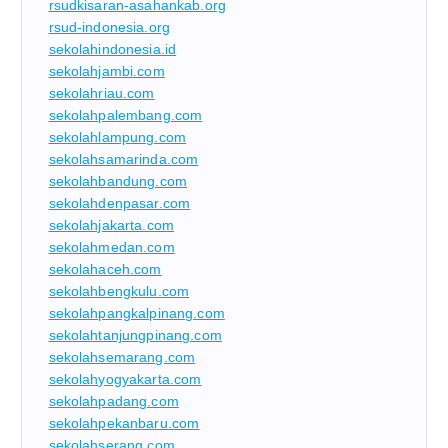
rsudkisaran-asahankab.org
rsud-indonesia.org
sekolahindonesia.id
sekolahjambi.com
sekolahriau.com
sekolahpalembang.com
sekolahlampung.com
sekolahsamarinda.com
sekolahbandung.com
sekolahdenpasar.com
sekolahjakarta.com
sekolahmedan.com
sekolahaceh.com
sekolahbengkulu.com
sekolahpangkalpinang.com
sekolahtanjungpinang.com
sekolahsemarang.com
sekolahyogyakarta.com
sekolahpadang.com
sekolahpekanbaru.com
sekolahserang.com