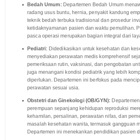
Bedah Umum:
Departemen Bedah Umum menawark
radang usus buntu, hernia, penyakit kandung e
teknik bedah terbuka tradisional dan prosedur inv
ketidaknyamanan pasien dan waktu pemulihan. Pen
pasca operasi merupakan bagian integral dari la
Pediatri:
Didedikasikan untuk kesehatan dan kese
menyediakan perawatan medis komprehensif seja
pemeriksaan rutin, vaksinasi, dan pengobatan u
juga menangani kondisi pediatrik yang lebih kom
diperlukan. Departemen ini berfokus pada menc
perawatan sesuai usia.
Obstetri dan Ginekologi (OB/GYN):
Departemen 
perempuan sepanjang kehidupan reproduksi mere
kehamilan, persalinan, perawatan nifas, dan pem
masalah kesehatan wanita, termasuk gangguan men
Departemen ini menekankan pendidikan pasien 