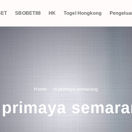
BET
SBOBET88
HK
Togel Hongkong
Pengelua
Home
rs primaya semarang
 primaya semar