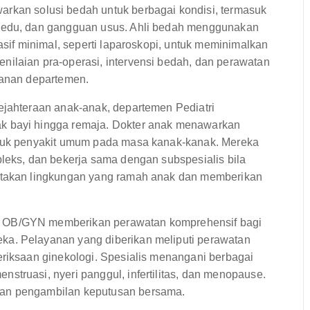
an solusi bedah untuk berbagai kondisi, termasuk
mpedu, dan gangguan usus. Ahli bedah menggunakan
asif minimal, seperti laparoskopi, untuk meminimalkan
ilaian pra-operasi, intervensi bedah, dan perawatan
yanan departemen.
jahteraan anak-anak, departemen Pediatri
k bayi hingga remaja. Dokter anak menawarkan
ntuk penyakit umum pada masa kanak-kanak. Mereka
pleks, dan bekerja sama dengan subspesialis bila
iptakan lingkungan yang ramah anak dan memberikan
OB/GYN memberikan perawatan komprehensif bagi
ka. Pelayanan yang diberikan meliputi perawatan
eriksaan ginekologi. Spesialis menangani berbagai
struasi, nyeri panggul, infertilitas, dan menopause.
dan pengambilan keputusan bersama.