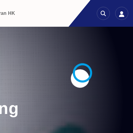
ran HK
ang