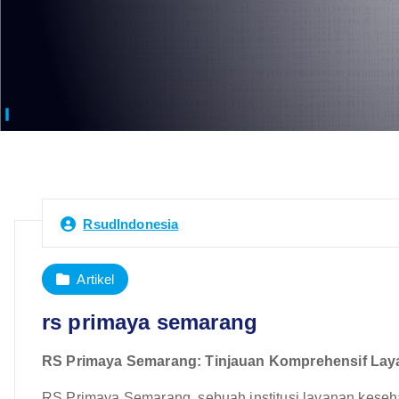
RsudIndonesia
Artikel
rs primaya semarang
RS Primaya Semarang: Tinjauan Komprehensif Laya
RS Primaya Semarang, sebuah institusi layanan keseh