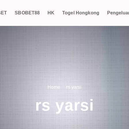
BET
SBOBET88
HK
Togel Hongkong
Pengelua
Home
rs yarsi
rs yarsi