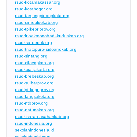
rsud-kotamakassar.org
rsud-kotabogor.org
rsud-tanjungpinangkota.org
rsud-simeuluekab.org
rsud-tpikepriprov.org
rsuddrloekmonohadi-kuduskab.org
rsudksa-depok.org
rsudrtnotopuro-sidoarjokab.org
rsud-sintang.org
rsud-cilacapkab.org
rsudkoja-jakarta.org
rsud-brebeskab.org
rsud-sulbarprov.org
rsudtpi-kepriprov.org
rsud-langsakota.org
rsud-ntbprov.org
rsud-natunakab.org
rsudkisaran-asahankab.org
rsud-indonesia.org
sekolahindonesia.id
sekolahjambi.com