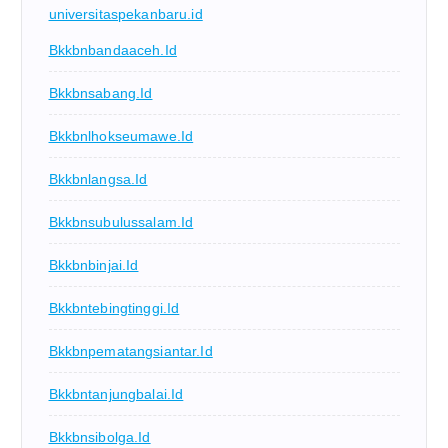
universitaspekanbaru.id
Bkkbnbandaaceh.id
Bkkbnsabang.id
Bkkbnlhokseumawe.id
Bkkbnlangsa.id
Bkkbnsubulussalam.id
Bkkbnbinjai.id
Bkkbntebingtinggi.id
Bkkbnpematangsiantar.id
Bkkbntanjungbalai.id
Bkkbnsibolga.id