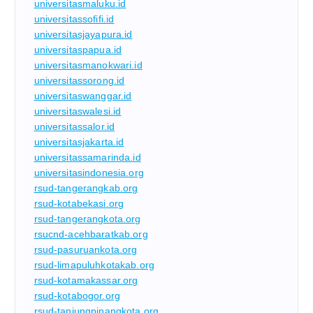
universitasmaluku.id
universitassofifi.id
universitasjayapura.id
universitaspapua.id
universitasmanokwari.id
universitassorong.id
universitaswanggar.id
universitaswalesi.id
universitassalor.id
universitasjakarta.id
universitassamarinda.id
universitasindonesia.org
rsud-tangerangkab.org
rsud-kotabekasi.org
rsud-tangerangkota.org
rsucnd-acehbaratkab.org
rsud-pasuruankota.org
rsud-limapuluhkotakab.org
rsud-kotamakassar.org
rsud-kotabogor.org
rsud-tanjungpinangkota.org