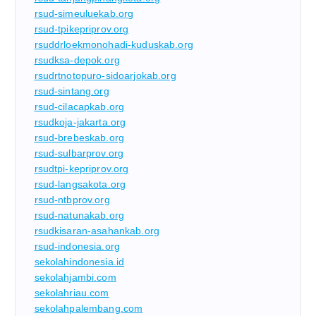
rsud-simeuluekab.org
rsud-tpikepriprov.org
rsuddrloekmonohadi-kuduskab.org
rsudksa-depok.org
rsudrtnotopuro-sidoarjokab.org
rsud-sintang.org
rsud-cilacapkab.org
rsudkoja-jakarta.org
rsud-brebeskab.org
rsud-sulbarprov.org
rsudtpi-kepriprov.org
rsud-langsakota.org
rsud-ntbprov.org
rsud-natunakab.org
rsudkisaran-asahankab.org
rsud-indonesia.org
sekolahindonesia.id
sekolahjambi.com
sekolahriau.com
sekolahpalembang.com