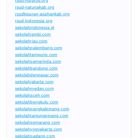
rsud-ntbprov.org
rsud-natunakab.org
rsudkisaran-asahankab.org
rsud-indonesia.org
sekolahindonesia.id
sekolahjambi.com
sekolahriau.com
sekolahpalembang.com
sekolahlampung.com
sekolahsamarinda.com
sekolahbandung.com
sekolahdenpasar.com
sekolahjakarta.com
sekolahmedan.com
sekolahaceh.com
sekolahbengkulu.com
sekolahpangkalpinang.com
sekolahtanjungpinang.com
sekolahsemarang.com
sekolahyogyakarta.com
sekolahpadang.com