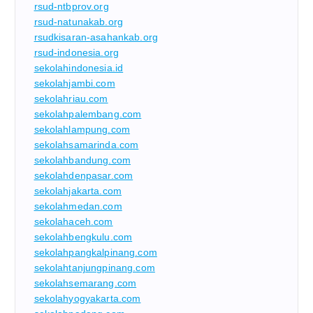
rsud-ntbprov.org
rsud-natunakab.org
rsudkisaran-asahankab.org
rsud-indonesia.org
sekolahindonesia.id
sekolahjambi.com
sekolahriau.com
sekolahpalembang.com
sekolahlampung.com
sekolahsamarinda.com
sekolahbandung.com
sekolahdenpasar.com
sekolahjakarta.com
sekolahmedan.com
sekolahaceh.com
sekolahbengkulu.com
sekolahpangkalpinang.com
sekolahtanjungpinang.com
sekolahsemarang.com
sekolahyogyakarta.com