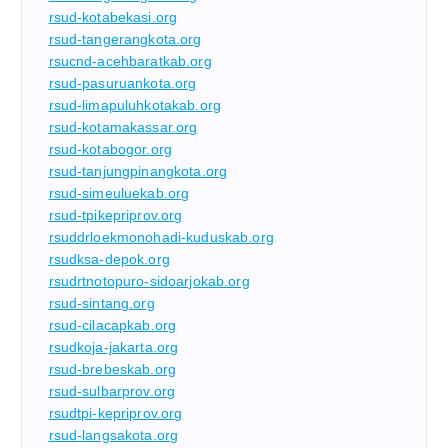
rsud-kotabekasi.org
rsud-tangerangkota.org
rsucnd-acehbaratkab.org
rsud-pasuruankota.org
rsud-limapuluhkotakab.org
rsud-kotamakassar.org
rsud-kotabogor.org
rsud-tanjungpinangkota.org
rsud-simeuluekab.org
rsud-tpikepriprov.org
rsuddrloekmonohadi-kuduskab.org
rsudksa-depok.org
rsudrtnotopuro-sidoarjokab.org
rsud-sintang.org
rsud-cilacapkab.org
rsudkoja-jakarta.org
rsud-brebeskab.org
rsud-sulbarprov.org
rsudtpi-kepriprov.org
rsud-langsakota.org