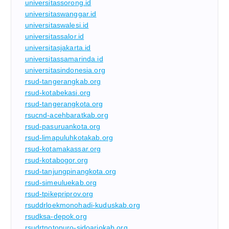
universitassorong.id
universitaswanggar.id
universitaswalesi.id
universitassalor.id
universitasjakarta.id
universitassamarinda.id
universitasindonesia.org
rsud-tangerangkab.org
rsud-kotabekasi.org
rsud-tangerangkota.org
rsucnd-acehbaratkab.org
rsud-pasuruankota.org
rsud-limapuluhkotakab.org
rsud-kotamakassar.org
rsud-kotabogor.org
rsud-tanjungpinangkota.org
rsud-simeuluekab.org
rsud-tpikepriprov.org
rsuddrloekmonohadi-kuduskab.org
rsudksa-depok.org
rsudrtnotopuro-sidoarjokab.org