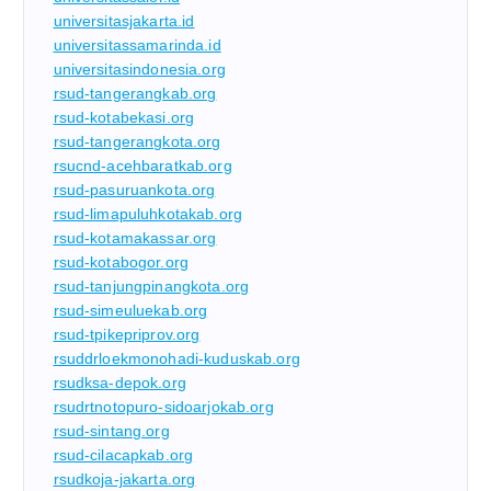
universitasjakarta.id
universitassamarinda.id
universitasindonesia.org
rsud-tangerangkab.org
rsud-kotabekasi.org
rsud-tangerangkota.org
rsucnd-acehbaratkab.org
rsud-pasuruankota.org
rsud-limapuluhkotakab.org
rsud-kotamakassar.org
rsud-kotabogor.org
rsud-tanjungpinangkota.org
rsud-simeuluekab.org
rsud-tpikepriprov.org
rsuddrloekmonohadi-kuduskab.org
rsudksa-depok.org
rsudrtnotopuro-sidoarjokab.org
rsud-sintang.org
rsud-cilacapkab.org
rsudkoja-jakarta.org