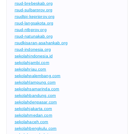
rsud-brebeskab.org
rsud-sulbarprov.org
rsudtpi-kepriprov.org
rsud-langsakota.org
rsud-ntbprov.org
rsud-natunakab.org
rsudkisaran-asahankab.org
rsud-indonesia.org
sekolahindonesia.id
sekolahjambi.com
sekolahriau.com
sekolahpalembang.com
sekolahlampung.com
sekolahsamarinda.com
sekolahbandung.com
sekolahdenpasar.com
sekolahjakarta.com
sekolahmedan.com
sekolahaceh.com
sekolahbengkulu.com