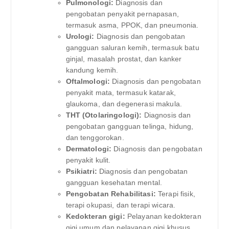
Pulmonologi:
Diagnosis dan
pengobatan penyakit pernapasan,
termasuk asma, PPOK, dan pneumonia.
Urologi:
Diagnosis dan pengobatan
gangguan saluran kemih, termasuk batu
ginjal, masalah prostat, dan kanker
kandung kemih.
Oftalmologi:
Diagnosis dan pengobatan
penyakit mata, termasuk katarak,
glaukoma, dan degenerasi makula.
THT (Otolaringologi):
Diagnosis dan
pengobatan gangguan telinga, hidung,
dan tenggorokan.
Dermatologi:
Diagnosis dan pengobatan
penyakit kulit.
Psikiatri:
Diagnosis dan pengobatan
gangguan kesehatan mental.
Pengobatan Rehabilitasi:
Terapi fisik,
terapi okupasi, dan terapi wicara.
Kedokteran gigi:
Pelayanan kedokteran
gigi umum dan pelayanan gigi khusus.