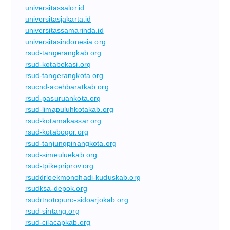
universitassalor.id
universitasjakarta.id
universitassamarinda.id
universitasindonesia.org
rsud-tangerangkab.org
rsud-kotabekasi.org
rsud-tangerangkota.org
rsucnd-acehbaratkab.org
rsud-pasuruankota.org
rsud-limapuluhkotakab.org
rsud-kotamakassar.org
rsud-kotabogor.org
rsud-tanjungpinangkota.org
rsud-simeuluekab.org
rsud-tpikepriprov.org
rsuddrloekmonohadi-kuduskab.org
rsudksa-depok.org
rsudrtnotopuro-sidoarjokab.org
rsud-sintang.org
rsud-cilacapkab.org