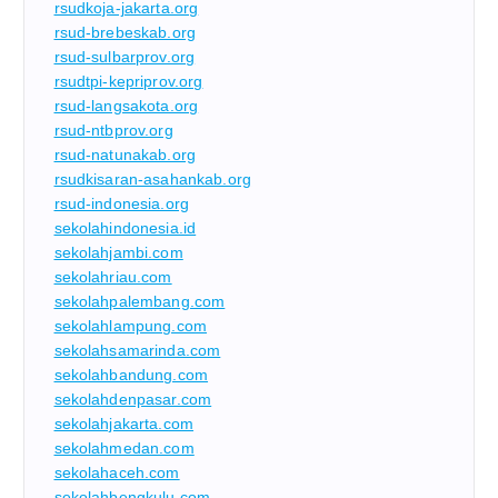
rsudkoja-jakarta.org
rsud-brebeskab.org
rsud-sulbarprov.org
rsudtpi-kepriprov.org
rsud-langsakota.org
rsud-ntbprov.org
rsud-natunakab.org
rsudkisaran-asahankab.org
rsud-indonesia.org
sekolahindonesia.id
sekolahjambi.com
sekolahriau.com
sekolahpalembang.com
sekolahlampung.com
sekolahsamarinda.com
sekolahbandung.com
sekolahdenpasar.com
sekolahjakarta.com
sekolahmedan.com
sekolahaceh.com
sekolahbengkulu.com